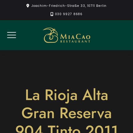
Skip
Joachim-Friedrich-Straße 33, 10711 Berlin
to
030 9927 8686
content
La Rioja Alta
Gran Reserva
904 Tinto 2011